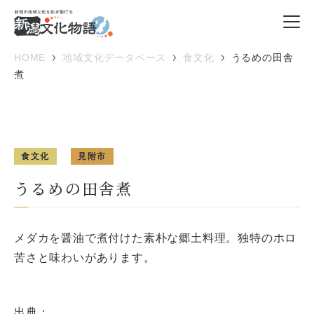
HOME
地域文化データベース
食文化
うるめの田舎
煮
食文化
見附市
うるめの田舎煮
メダカを醤油で煮付けた素朴な郷土料理。独特のホロ
苦さと味わいがあります。
出典：