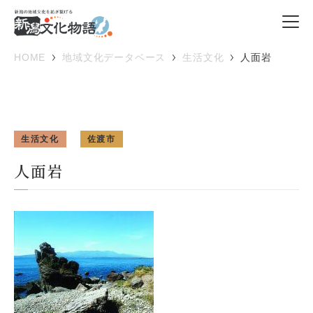
HOME
地域文化データベース
生活文化
人面岩
生活文化
佐渡市
人面岩