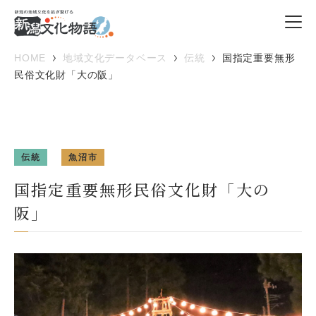
HOME
地域文化データベース
伝統
国指定重要無形
民俗文化財「大の阪」
伝統
魚沼市
国指定重要無形民俗文化財「大の
阪」