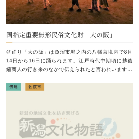
国指定重要無形民俗文化財「大の阪」
盆踊り「大の阪」は魚沼市堀之内の八幡宮境内で8月
14日から16日に踊られます。江戸時代中期頃に越後
縮商人の行き来のなかで伝えられたと言われいます。
平成10年に国の重要無形民俗文化財に指定され、令和
4年には「風流踊」の一つ […]
伝統
佐渡市