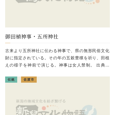
御田植神事・五所神社
古来より五所神社に伝わる神事で、県の無形民俗文化
財に指定されている。その年の五穀豊穣を祈り、田植
えの様子を神前で演じる。神事は女人禁制。 出典：
『佐渡百選』 提供元：佐渡市観光課 および佐渡観光
協会
伝統
佐渡市