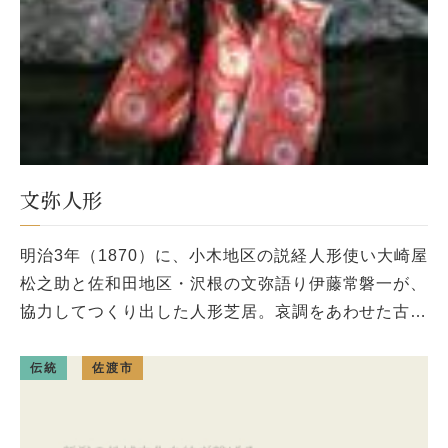
文弥人形
明治3年（1870）に、小木地区の説経人形使い大崎屋
松之助と佐和田地区・沢根の文弥語り伊藤常磐一が、
協力してつくり出した人形芝居。哀調をあわせた古浄
瑠璃にのって演じられ、典雅な趣があるが、人形は素
朴な雰囲気。出し物は10 […]
伝統
佐渡市