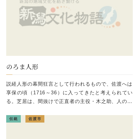
のろま人形
説経人形の幕間狂言として行われるもので、佐渡へは
享保の頃（1716～36）に入ってきたと考えられてい
る。芝居は、間抜けで正直者の主役・木之助、人のよ
い下の長者、男好きのお花、貪欲でずる賢い仏師の4
人で構成され、狂言風に演 […]
伝統
佐渡市