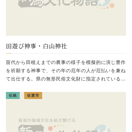
田遊び神事・白山神社
苗代から田植えまでの農事の様子を模擬的に演じ豊作
を祈願する神事で、その年の厄年の人が厄払いを兼ね
て出仕する。県の無形民俗文化財に指定されている。
出典： 『佐渡百選』 提供元：佐渡市観光課 および佐
渡観光協会
伝統
佐渡市