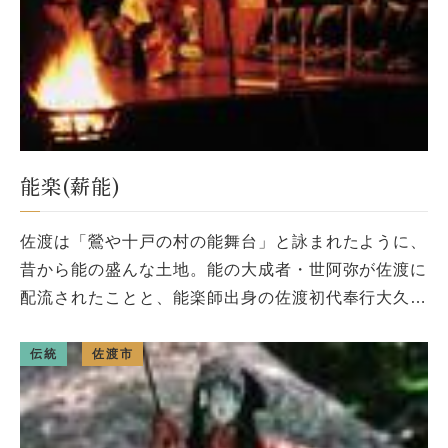
能楽(薪能)
佐渡は「鶯や十戸の村の能舞台」と詠まれたように、
昔から能の盛んな土地。能の大成者・世阿弥が佐渡に
配流されたことと、能楽師出身の佐渡初代奉行大久保
長安が能楽を奨励したことが大きく影響している。初
めは奉行所の役人達の教養とし […]
伝統
佐渡市