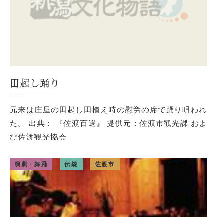
田起し踊り
元来は庄屋の田起し田植え時の慰労の席で踊り唄われ
た。 出典： 『佐渡百選』 提供元：佐渡市観光課 およ
び佐渡観光協会
演劇・舞踊
伝統
佐渡市