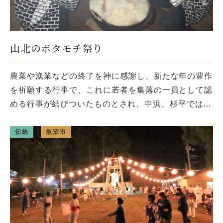
山北のボタモチ祭り
農業や漁業などの終了を神に感謝し、新たな年の豊作
を祈願する行事で、これに若者を集落の一員として認
める行事が結びついたものとされ、中浜、杉平では12
月、岩石では1月に行われます。参加者は持ち寄った
モチ米とアズキを炊いて二人 […]
伝統
魚沼市