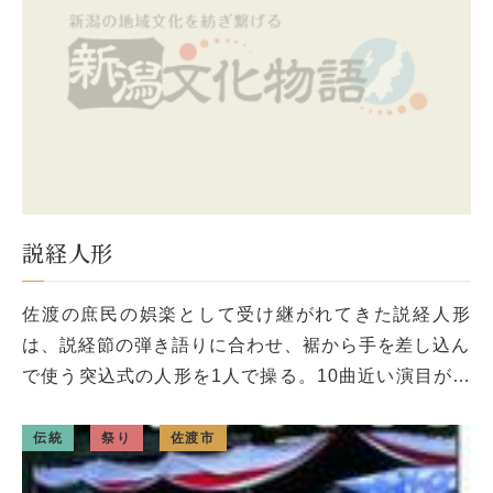
説経人形
佐渡の庶民の娯楽として受け継がれてきた説経人形
は、説経節の弾き語りに合わせ、裾から手を差し込ん
で使う突込式の人形を1人で操る。10曲近い演目があ
り、現在は新穂地区にある広栄座だけが、昔ながらの
伝統を守り伝えている。 出典 […]
伝統
祭り
佐渡市