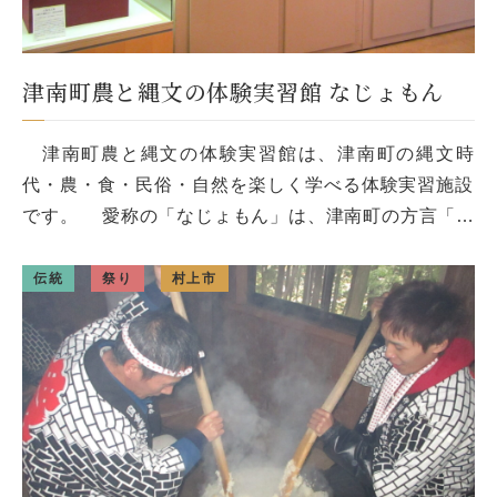
津南町農と縄文の体験実習館 なじょもん
津南町農と縄文の体験実習館は、津南町の縄文時
代・農・食・民俗・自然を楽しく学べる体験実習施設
です。 愛称の「なじょもん」は、津南町の方言「な
じょも（＝どうぞ、どうか）」と「縄文」を合わせた
言葉で、「どうぞ来てください […]
伝統
祭り
村上市