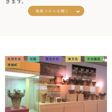
きます。
検索パネルを
開く
生活文化
伝統
歴史文化
食文化
文化施設
津南町