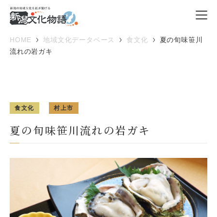
HOME
地域文化データベース
食文化
夏の旬味笹川
流れの岩ガキ
食文化
村上市
夏の旬味笹川流れの岩ガキ