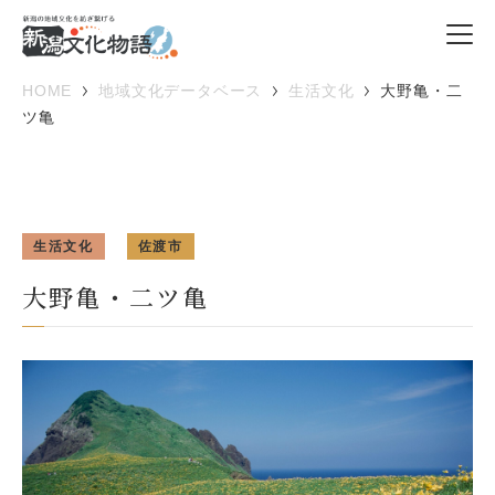
HOME
地域文化データベース
生活文化
大野亀・二
ツ亀
生活文化
佐渡市
大野亀・二ツ亀