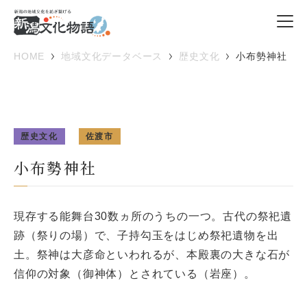
HOME
地域文化データベース
歴史文化
小布勢神社
歴史文化
佐渡市
小布勢神社
現存する能舞台30数ヵ所のうちの一つ。古代の祭祀遺
跡（祭りの場）で、子持勾玉をはじめ祭祀遺物を出
土。祭神は大彦命といわれるが、本殿裏の大きな石が
信仰の対象（御神体）とされている（岩座）。