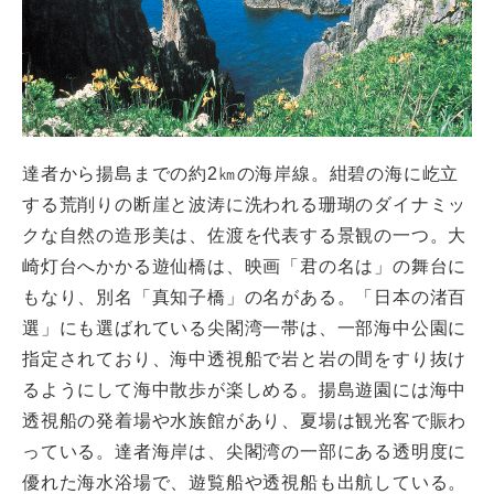
達者から揚島までの約2㎞の海岸線。紺碧の海に屹立
する荒削りの断崖と波涛に洗われる珊瑚のダイナミッ
クな自然の造形美は、佐渡を代表する景観の一つ。大
崎灯台へかかる遊仙橋は、映画「君の名は」の舞台に
もなり、別名「真知子橋」の名がある。「日本の渚百
選」にも選ばれている尖閣湾一帯は、一部海中公園に
指定されており、海中透視船で岩と岩の間をすり抜け
るようにして海中散歩が楽しめる。揚島遊園には海中
透視船の発着場や水族館があり、夏場は観光客で賑わ
っている。達者海岸は、尖閣湾の一部にある透明度に
優れた海水浴場で、遊覧船や透視船も出航している。