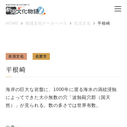
HOME
地域文化データベース
生活文化
平根崎
生活文化
佐渡市
平根崎
海岸の巨大な岩盤に、1000年に渡る海水の渦紋浸蝕
によってできた大小無数の穴「波蝕甌穴郡（国天
然）」が見られる。数の多さでは世界有数。