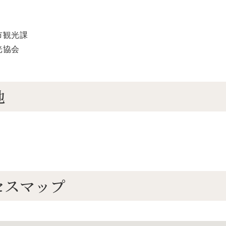
市観光課
光協会
地
セスマップ