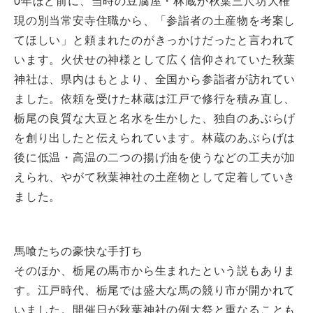
0年ほど前に、当時の豆腐屋・林蔵が秋葉三尺坊大権
現の別当常安寺住職から、「参詣者の土産物を考案し
てほしい」と頼まれたのがきっかけだったと言われて
います。火伏せの神様として広く信仰されていた秋葉
神社は、県内はもとより、全国から参詣者が訪れてい
ました。依頼を受けた林蔵は江戸で修行を積み直し、
栃尾の良質な大豆と名水を生かした、独自のあぶらげ
を創り出したと伝えられています。林蔵のあぶらげは
後に低温・高温の二つの揚げ油を使うなどの工夫が加
えられ、やがて秋葉神社の土産物として定着していき
ました。
馬喰たちの豪快な手打ち
そのほか、栃尾の馬市から生まれたという説もありま
す。江戸時代、栃尾では盛大な馬の競り市が開かれて
いました。開催日が秋葉神社の例大祭と重なることも