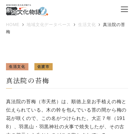
HOME
地域文化データベース
生活文化
真法院の苔
梅
生活文化
佐渡市
真法院の苔梅
真法院の苔梅（市天然）は、順徳上皇お手植えの梅と
伝えられている。木の幹を包んでいる苔の間から梅の
花が咲くので、この名がつけられた。大正７年（191
8）、羽黒山・羽黒神社の火事で焼失したが、その古