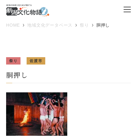
HOME
地域文化データベース
祭り
胴押し
祭り
佐渡市
胴押し