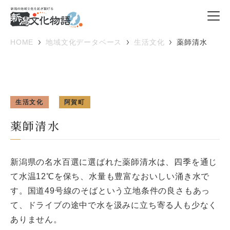
HOME
地域文化データベース
生活文化
薬師清水
生活文化
阿賀町
薬師清水
新潟県の名水百選に選ばれた薬師清水は、四季を通じ
て水温12℃を保ち、水量も豊富なおいしい涌き水で
す。国道49号線のそばという立地条件の良さもあっ
て、ドライブの途中で水を汲みに立ち寄る人も少なく
ありません。