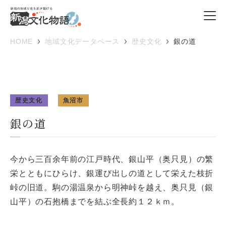
HOME
地域文化データベース
歴史文化
銀の道
歴史文化
魚沼市
銀の道
今から三百余年前の江戸時代、銀山平（奥只見）の繁
栄とともにひらけ、銀運び出しの道として栄えた枝折
峠の旧道。駒の湯温泉から明神峠を越え、奥只見（銀
山平）の石抱橋までを結ぶ全長約１２ｋｍ。