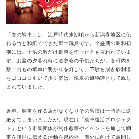
「巻の鯛車」は、江戸時代末期頃から新潟巻地区に伝
わる竹と和紙でできた郷土玩具です。全盛期の昭和初
期には、子供の数だけ鯛車を作ったとも言われていま
す。お盆の夕暮れ時に浴衣姿の子供たちが、各町内を
数十台もの鯛車に明かりを灯して、下駄を履き砂利道
をゴロゴロ引いて歩く姿は、晩夏の風物詩として親し
まれていました。
近年、鯛車を作る店がなくなりその習慣は一時的に途
絶えてしまいましたが、現在は「鯛車復活プロジェク
ト」という市民団体が制作教室やイベントを通じて鯛
車を後世に伝える活動を県内外、海外に向けて展開し