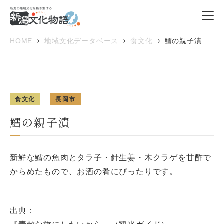
HOME
地域文化データベース
食文化
鱈の親子漬
食文化
長岡市
鱈の親子漬
新鮮な鱈の魚肉とタラ子・針生姜・木クラゲを甘酢で
からめたもので、お酒の肴にぴったりです。
出典：