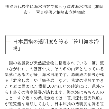
明治時代後半に海水浴客で賑わう鯨波海水浴場（柏崎
市） 写真提供／柏崎市立博物館
日本屈指の透明度を誇る「笹川海水浴
場」
国の名勝及び天然記念物に指定されている「笹川流
（ながれ）」のほぼ中央、その名の由来となっている
集落にあるのが笹川海水浴場です。源義経の伝説が残
る「君戻し岩」や「舞子岩」など、荒波の浸蝕ででき
た奇岩に囲まれた横幅100ｍほどの砂浜には、県外か
らも多くの海水浴客が訪れます。海水浴はもちろんの
こと、すぐ近くの桑川漁港では「笹川流れ観光汽船」
が遊覧船を運航しており、日本屈指の透明度を誇る笹