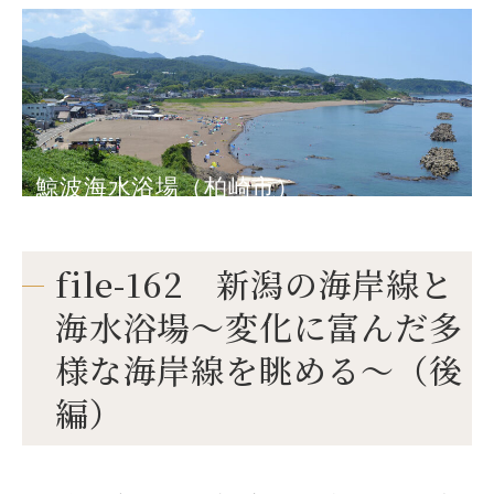
鯨波海水浴場（柏崎市）
file-162 新潟の海岸線と
海水浴場～変化に富んだ多
様な海岸線を眺める～（後
編）