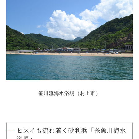
笹川流海水浴場（村上市）
ヒスイも流れ着く砂利浜「糸魚川海水
浴場」