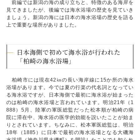
前編では新潟の海の成り立ちと、特徴のある海岸を
見てきましたが、後編では海水浴場の歴史を見ていき
ましょう。新潟の海には日本の海水浴場の歴史を語る
上で重要な場所がありました。
日本海側で初めて海水浴が行われた
「柏崎の海水浴場」
柏崎市には現在42㎞の長い海岸線に15か所の海水
浴場があります。今では夏の行楽の代名詞となってい
る海水浴ですが、日本海側で最初に海水浴が始まった
のは柏崎の海水浴場と言われています。明治21年（1
888）5月、陸軍の軍医総監だった松本順が柏崎の病
院に滞在中、海水浴の医学的効能を説いたことが始ま
りとされています。ちなみに、松本軍医総監は、明治
18年（1885）に日本で最初の海水浴場となる大磯海
水浴場（神奈川県大磯町）を開設したことでも知られ