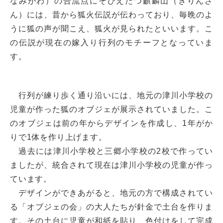
なみがわ）の合流点にそびえたつ麒麟山（きりんざ
ん）には、昔から狐火伝説が伝わっており、毎晩のよ
うに狐の声が聞こえ、狐火が見られたといいます。こ
の伝説が現在の嫁入り行列のモチーフとなっていま
す。
行列が練り歩く通り沿いには、地元の津川小学校の
児童が作った狐のオブジェが展示されていました。こ
のオブジェは前の年からデザインを作成し、1年がか
りで1体を作り上げます。
過去には津川小学校と三郷小学校の2校で作ってい
ましたが、統合されて現在は津川小学校の児童が作っ
ています。
デザインができあがると、地元の方で構成されてい
る「オブジェの会」の大人たちが針金で土台を作りま
す。その土台に児童が和紙を貼り、色付けをして完成