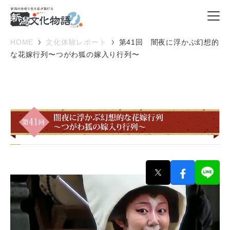
HOME
文化体験レポート
第41回 闇夜に浮かぶ幻想的
な花嫁行列〜つがわ狐の嫁入り行列〜