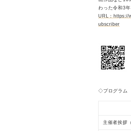
わった令和3
URL：
https:
ubscriber
◇プログラム
主催者挨拶