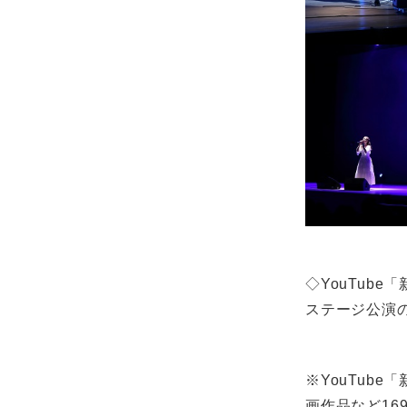
◇YouTub
ステージ公演
※YouTub
画作品など16