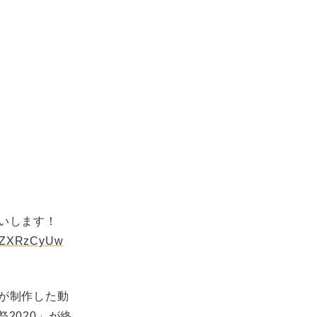
願いします！
ETZXRzCyUw
々が制作した動
2020」が終