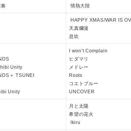
重奏
情熱大陸
HAPPY XMAS/WAR IS O
天真爛漫
息吹
i Unity
I won’t Complain
 FRIENDS
ヒダマリ
＋Chibi Unity
メドレー
IENDS＋ TSUNEI
Roots
UNEI
コエトブルー
＋Chibi Unity
UNCOVER
月と太陽
希望の花火
Ikiru