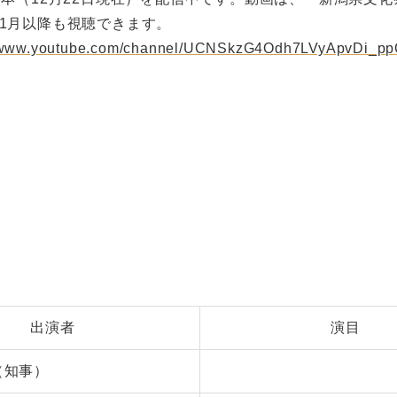
年1月以降も視聴できます。
//www.youtube.com/channel/UCNSkzG4Odh7LVyApvDi_p
出演者
演目
（知事）