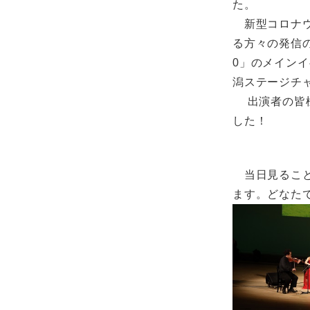
た。
新型コロナウ
る方々の発信
0」のメインイ
潟ステージチ
出演者の皆様
した！
当日見ること
ます。どなた