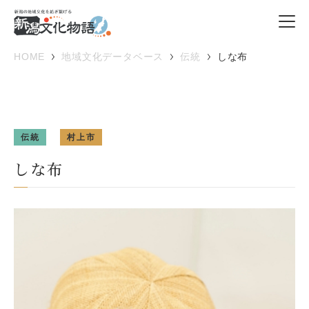
HOME
地域文化データベース
伝統
しな布
伝統
村上市
しな布