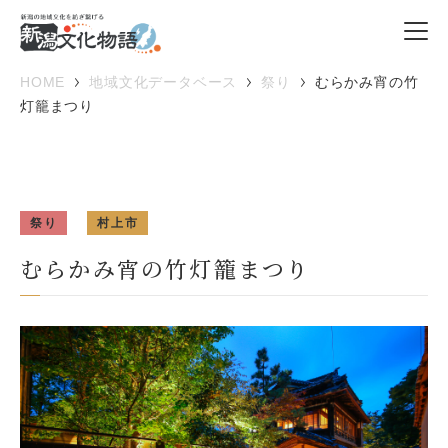
HOME
地域文化データベース
祭り
むらかみ宵の竹
灯籠まつり
祭り
村上市
むらかみ宵の竹灯籠まつり