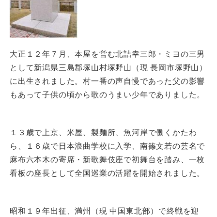
大正１２年７月、本屋を営む北詰幸三郎・ミヨの三男
として新潟県三島郡塚山村塚野山（現 長岡市塚野山）
に出生されました。村一番の声自慢であった父の影響
もあって子供の頃から歌のうまい少年でありました。
１３歳で上京、米屋、製麺所、魚河岸で働くかたわ
ら、１６歳で日本浪曲学校に入学、南篠文若の芸名で
麻布六本木の寄席・新歌舞伎座で初舞台を踏み、一枚
看板の座長として全国巡業の活躍を開始されました。
昭和１９年出征、満州（現 中国東北部）で終戦を迎