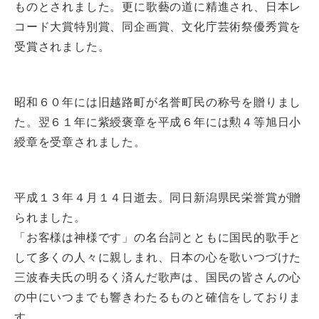
ものとされました。更に歌藝の道に精進され、日本レ
コード大賞特別賞、同企画賞、文化庁芸術祭優秀賞を
受賞されました。
昭和６０年には旧越路町が名誉町民の称号を贈りまし
た。翌６１年に紫綬褒章を平成６年には勲４等旭日小
綬章を受章されました。
平成１３年４月１４日逝去。同日新潟県民栄誉賞が贈
られました。
「お客様は神様です」の名台詞とともに国民的歌手と
して多くの人々に親しまれ、日本の心を歌いつづけた
三波春夫氏の明るく済んだ歌声は、国民の皆さんの心
の中にいつまでも響きわたるものと確信をしておりま
す。