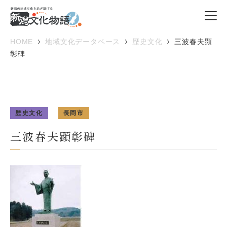
HOME
地域文化データベース
歴史文化
三波春夫顕
彰碑
歴史文化
長岡市
三波春夫顕彰碑