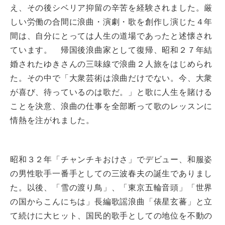
え、その後シベリア抑留の辛苦を経験されました。厳
しい労働の合間に浪曲・演劇・歌を創作し演じた４年
間は、自分にとっては人生の道場であったと述懐され
ています。 帰国後浪曲家として復帰、昭和２７年結
婚されたゆきさんの三味線で浪曲２人旅をはじめられ
た。その中で「大衆芸術は浪曲だけでない。今、大衆
が喜び、待っているのは歌だ。」と歌に人生を賭ける
ことを決意、浪曲の仕事を全部断って歌のレッスンに
情熱を注がれました。
昭和３２年「チャンチキおけさ」でデビュー、和服姿
の男性歌手一番手としての三波春夫の誕生でありまし
た。以後、「雪の渡り鳥」、「東京五輪音頭」「世界
の国からこんにちは」長編歌謡浪曲「俵星玄蕃」と立
て続けに大ヒット、国民的歌手としての地位を不動の