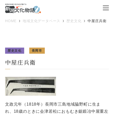
HOME
地域文化データベース
歴史文化
中屋庄兵衛
歴史文化
長岡市
中屋庄兵衛
文政元年（1818年）長岡市三島地域脇野町に生ま
れ、18歳のときに会津若松におもむき鋸鍛冶中屋重左