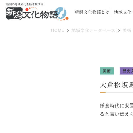
新潟文化物語とは
地域文化
HOME
地域文化データベース
美術
美術
歴史
大倉松坂
鎌倉時代に安
ると言い伝え