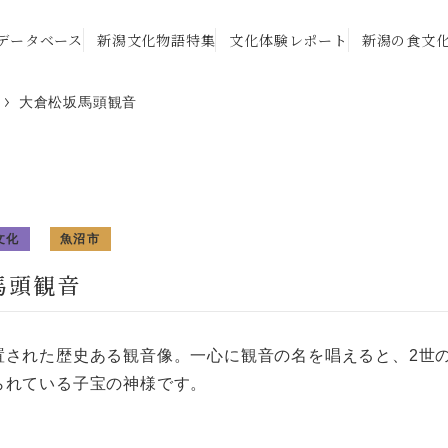
データベース
新潟文化物語特集
文化体験レポート
新潟の食文
大倉松坂馬頭観音
文化
魚沼市
馬頭観音
置された歴史ある観音像。一心に観音の名を唱えると、2世
られている子宝の神様です。