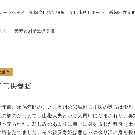
データベース
新潟文化物語特集
文化体験レポート
新潟の食文
文化
安寿と厨子王供養搭
上越市
子王供養搭
十年前、永保年間のこと、奥州の岩城判官正氏の奥方は愛児
化の橋のたもとで、山椒太夫という人買いにだまされた。奥
後へ売られた。悲しみのあまりに海中に身を投じた乳母を土
に塔をたてました。その後安寿姫は悲しみの余り沼に身を投