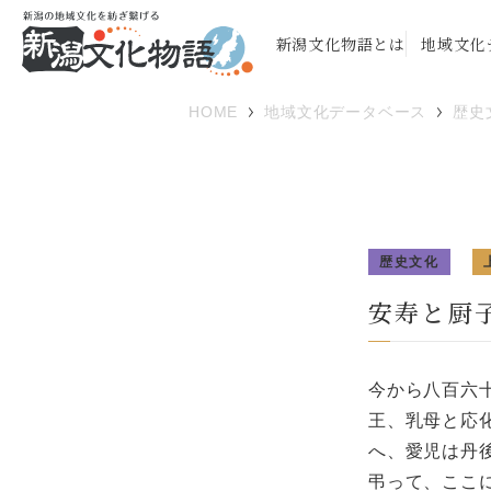
新潟文化物語とは
地域文化
HOME
地域文化データベース
歴史
歴史文化
安寿と厨
今から八百六
王、乳母と応
へ、愛児は丹
弔って、ここ