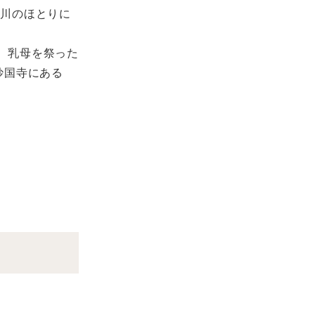
関川のほとりに
。乳母を祭った
妙国寺にある