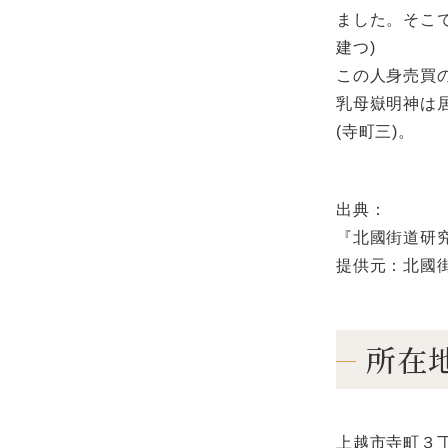
ました。そこ
建つ)
この人身売買
乳母嶽明神は
(寺町三)。
出典：
『北國街道研
提供元：北國
所在
上越市寺町３