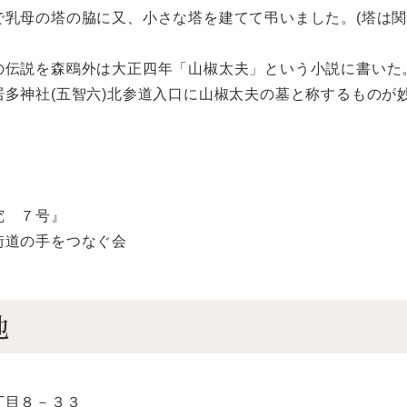
で乳母の塔の脇に又、小さな塔を建てて弔いました。(塔は
の伝説を森鴎外は大正四年「山椒太夫」という小説に書いた
居多神社(五智六)北参道入口に山椒太夫の墓と称するものが
究 ７号』
街道の手をつなぐ会
地
丁目８－３３