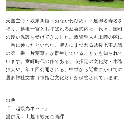
天国主命・奴奈川姫（ぬなかわひめ）・建御名寿名を
祀り、越後一宮とも呼ばれる延喜式内社。代々、国司
の厚い保護を受けてきました。親鸞聖人も上陸の際に
一番に参ったといわれ、聖人にまつわる越後七不思議
の第一番「片葉葦」が群生していることでも知られて
います。室町時代の作である、市指定の文化財・木造
狛犬や、年１回公開される、中世から近世にかけての
居多神社文書（市指定文化財）が保管されています。
出典：
『上越観光ネット』
提供元：上越市観光企画課