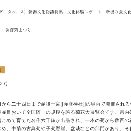
データベース
新潟文化物語特集
文化体験レポート
新潟の食文
弥彦菊まつり
村
つり
から二十四日まで越後一宮[[弥彦神社]]の境内で開催され
品品目おいて全国随一の規模を誇る菊花大展覧会です。県内
精こめて育てた名作六千鉢が出品され、一本の菊から数百の
じめ、中菊の古典菊や子菊懸崖、盆栽などの部門があり、そ