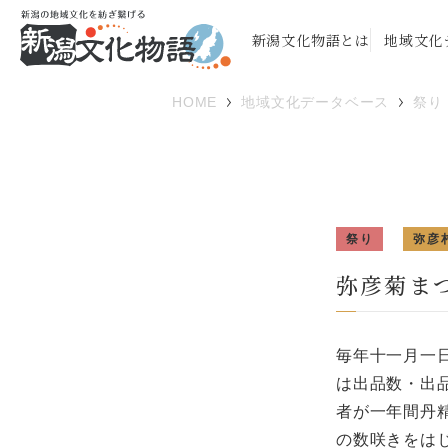
新潟文化物語とは
地域文化
HOME
地域文化データベース
祭り
祭り
弥彦
弥彦菊ま
毎年十一月一日
は出品数・出
者が一年間丹
の数咲きをは