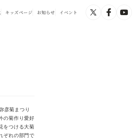
化
キッズページ
お知らせ
イベント
る弥彦菊まつり
外の菊作り愛好
花をつける大菊
れぞれの部門で