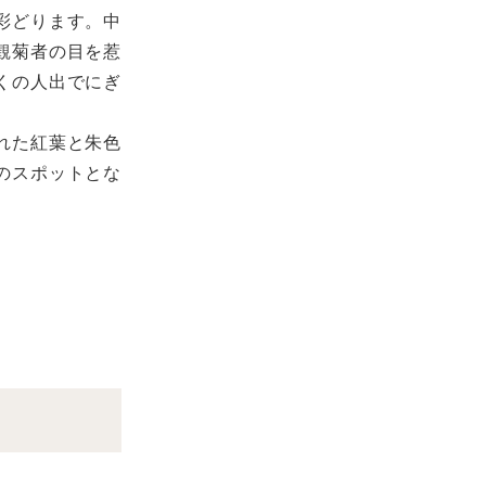
彩どります。中
観菊者の目を惹
くの人出でにぎ
れた紅葉と朱色
のスポットとな