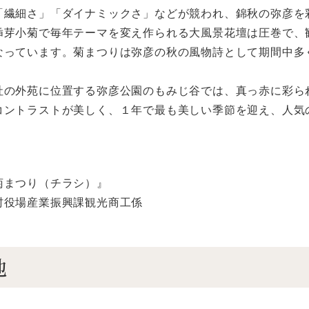
「繊細さ」「ダイナミックさ」などが競われ、錦秋の弥彦を
挿芽小菊で毎年テーマを変え作られる大風景花壇は圧巻で、
なっています。菊まつりは弥彦の秋の風物詩として期間中多
社の外苑に位置する弥彦公園のもみじ谷では、真っ赤に彩ら
コントラストが美しく、１年で最も美しい季節を迎え、人気
菊まつり（チラシ）』
村役場産業振興課観光商工係
地