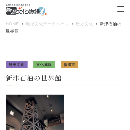
HOME
地域文化データベース
歴史文化
新津石油の
世界館
歴史文化
文化施設
新潟市
新津石油の世界館