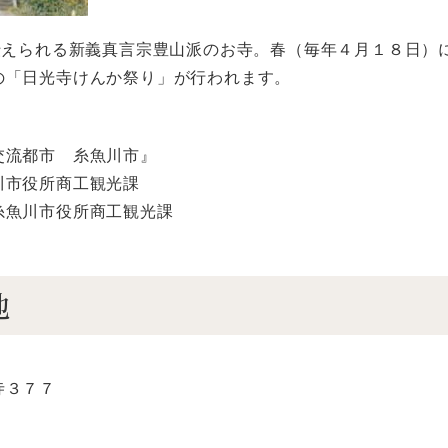
と伝えられる新義真言宗豊山派のお寺。春（毎年４月１８日）
の「日光寺けんか祭り」が行われます。
交流都市 糸魚川市』
川市役所商工観光課
糸魚川市役所商工観光課
地
寺３７７