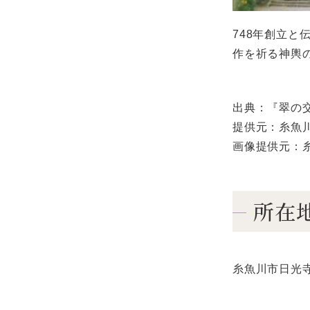
748年創立
作を祈る神輿
出典：『翠の
提供元：糸魚
画像提供元：
所在
糸魚川市日光