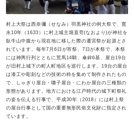
村上大祭は西奈彌（せなみ）羽黒神社の例大祭で、寛
永10年（1633）に村上城主堀直竒(なおより)が神社を
臥牛山中腹から現在地に移した際の遷宮祭が起源とさ
れています。毎年7月6日が宵祭、7日が本祭で、本祭
には神輿行列とともに荒馬14騎、傘鉾6基、屋台19台
が旧村上城下の町人町地区を巡行します。19台の屋台
は漆工や彫刻などの技術の粋を集めて制作されたもの
で、しゃぎり屋台・囃子屋台・にわか屋台の三種類の
形態があります。地方における江戸時代の城下町祭礼
の姿を伝える行事で、平成30年（2018）には村上祭
の屋台行事として国の重要無形民俗文化財に指定され
ています。