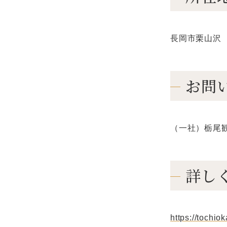
長岡市栗山沢
お問
（一社）栃尾観光
詳し
https://tochio