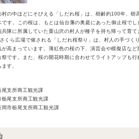
村の中ほどにそびえる「しだれ桜」は、樹齢約100年、樹高
巨木です。この桜は、もとは仙台藩の奥庭にあった御止桜でし
砲兵隊に所属していた栗山沢の村人が種子を持ち帰って育て
のさくら広場で催される「しだれ桜祭り」は、村人の手づく
気が高まっています。薄紅色の桜の下、演芸会や模擬店など
お祭です。また、桜の開花時期に合わせてライトアップも行
ちます。
栃尾支所商工観光課
市栃尾支所商工観光課
長岡市栃尾支所商工観光課
地