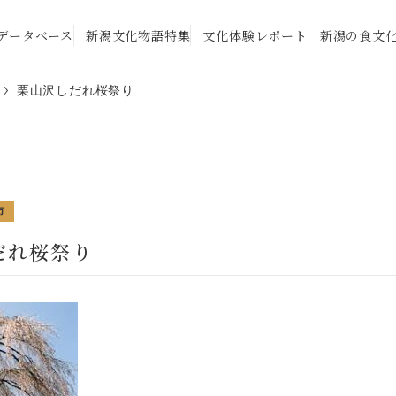
データベース
新潟文化物語特集
文化体験レポート
新潟の食文
栗山沢しだれ桜祭り
市
だれ桜祭り