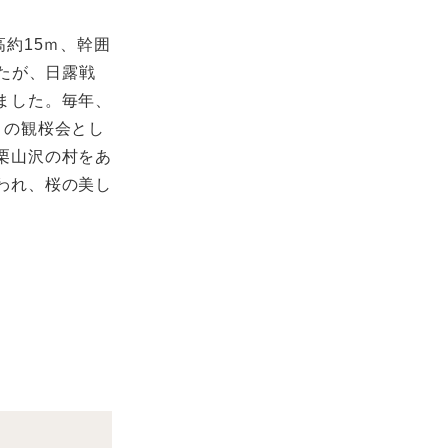
約15ｍ、幹囲
たが、日露戦
ました。毎年、
りの観桜会とし
栗山沢の村をあ
われ、桜の美し