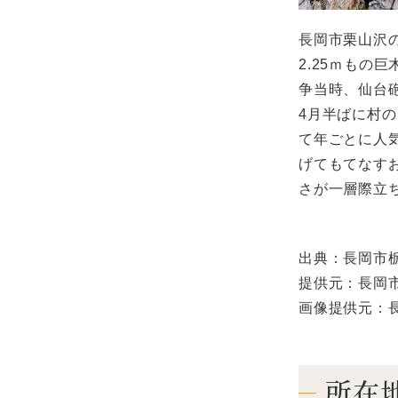
長岡市栗山沢の
2.25ｍもの
争当時、仙台
4月半ばに村
て年ごとに人
げてもてなす
さが一層際立
出典：長岡市
提供元：長岡
画像提供元：
所在