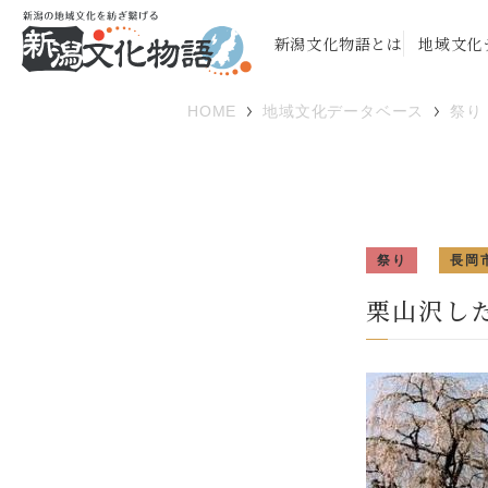
新潟文化物語とは
地域文化
HOME
地域文化データベース
祭り
祭り
長岡
栗山沢し