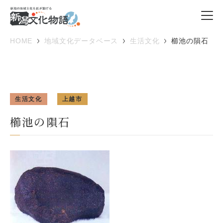
HOME
地域文化データベース
生活文化
櫛池の隕石
生活文化
上越市
櫛池の隕石