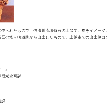
に作られたもので、信濃川流域特有の土器で、炎をイメージ
城区の塔ヶ崎遺跡から出土したもので、上越市での出土例は
ット』
市観光企画課
画課