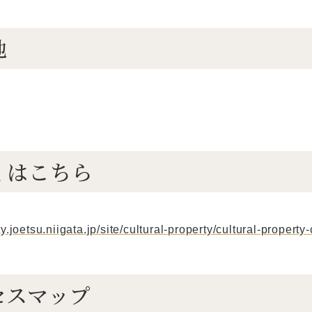
地
くはこちら
y.joetsu.niigata.jp/site/cultural-property/cultural-property
セスマップ