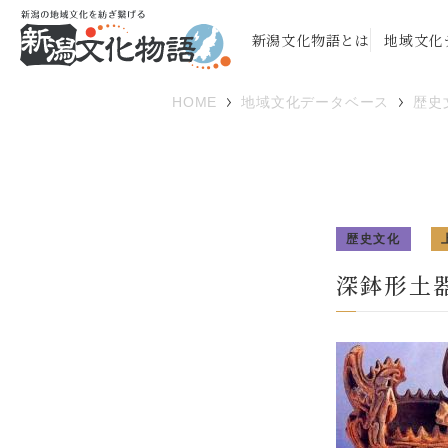
新潟文化物語とは
地域文化
HOME
地域文化データベース
歴史
歴史文化
深鉢形土