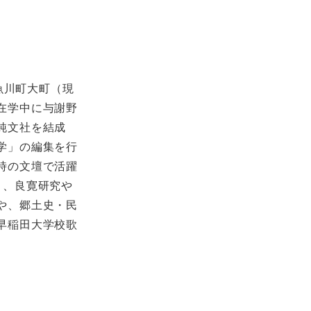
魚川町大町（現
在学中に与謝野
純文社を結成
学」の編集を行
時の文壇で活躍
り、良寛研究や
や、郷土史・民
早稲田大学校歌