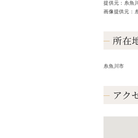
提供元：糸魚
画像提供元：
所在
糸魚川市
アク