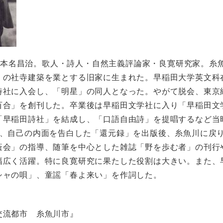
50。本名昌治。歌人・詩人・自然主義評論家・良寛研究家。糸
）の社寺建築を業とする旧家に生まれた。早稲田大学英文科
詩社に入会し、「明星」の同人となった。やがて脱会、東京
百合」を創刊した。卒業後は早稲田文学社に入り「早稲田文
「早稲田詩社」を結成し、「口語自由詩」を提唱するなど当
年、自己の内面を告白した「還元録」を出版後、糸魚川に戻
蔭会」の指導、随筆を中心とした雑誌「野を歩む者」の刊行
幅広く活躍。特に良寛研究に果たした役割は大きい。また、
シャの唄」、童謡「春よ来い」を作詞した。
交流都市 糸魚川市』