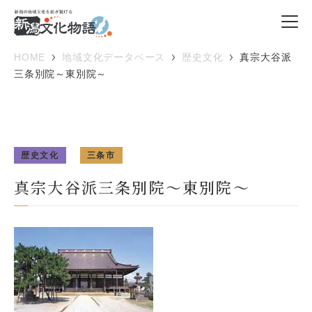
HOME
地域文化データベース
歴史文化
真宗大谷派
三条別院～東別院～
歴史文化
三条市
真宗大谷派三条別院～東別院～