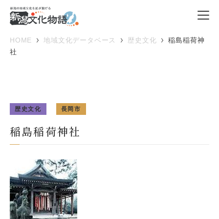
HOME
地域文化データベース
歴史文化
稲島稲荷神
社
歴史文化
長岡市
稲島稲荷神社