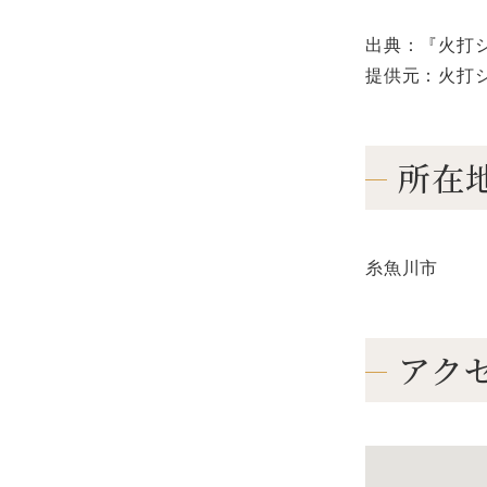
出典：『火打
提供元：火打
所在
糸魚川市
アク