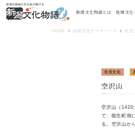
新潟文化物語とは
地域文化
HOME
地域文化データベース
生活
生活文化
空沢山
空沢山（142
で、能生町側
る。空沢山か