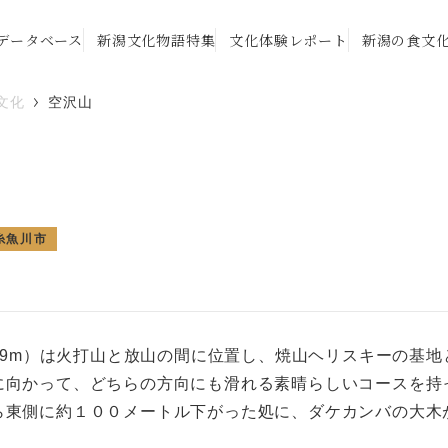
データベース
新潟文化物語特集
文化体験レポート
新潟の食文
文化
空沢山
糸魚川市
0.9m）は火打山と放山の間に位置し、焼山ヘリスキーの基
に向かって、どちらの方向にも滑れる素晴らしいコースを持
ら東側に約１００メートル下がった処に、ダケカンバの大木