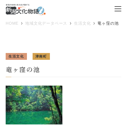
HOME
地域文化データベース
生活文化
竜ヶ窪の池
生活文化
津南町
竜ヶ窪の池