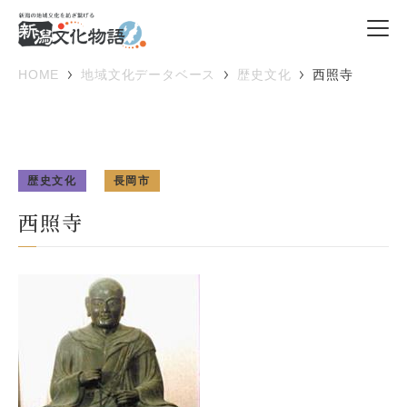
HOME
地域文化データベース
歴史文化
西照寺
歴史文化
長岡市
西照寺