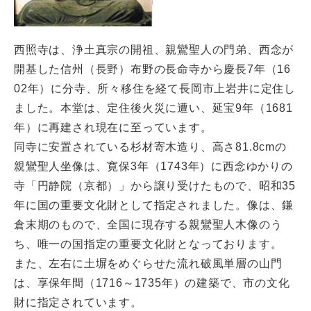
西照寺は、浄土真宗の開祖、親鸞聖人の門弟、西念が
開基した信州（長野）布野の長命寺から慶長7年（16
02年）に分寺、所々移住を経て長岡市上岩井に定住し
ました。本堂は、定住後火災に遭い、延宝9年（1681
年）に再建され現在に至っています。
同寺に安置されている杉材寄木造り、高さ81.8cmの
親鸞聖人坐像は、寛保3年（1743年）に西念ゆかりの
寺「円静院（京都）」から譲り受けたもので、昭和35
年に国の重要文化財として指定されました。像は、鎌
倉末期のもので、全国に現存する親鸞聖人木像のう
ち、唯一の国指定の重要文化財となっております。
また、左右に土塀をめぐらせた流れ破風単層の山門
は、享保年間（1716～1735年）の建築で、市の文化
財に指定されています。