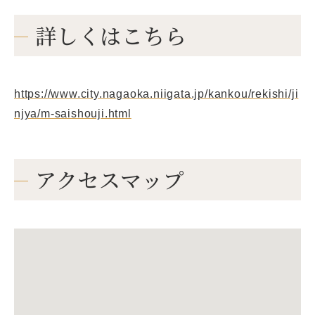
詳しくはこちら
https://www.city.nagaoka.niigata.jp/kankou/rekishi/ji
njya/m-saishouji.html
アクセスマップ