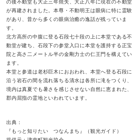
の後不動堂も大正三年焼失、大正八年に現在の不動堂
が再建されました。本尊・不動明王は眼病に特に霊験
があり、昔から多くの眼病治癒の逸話が残っていま
す。
北方高所の中腹に登る石段七十段の上に本堂である不
動堂が建ち、石段下の参堂入口に本堂を護持する正宝
院と高さ二メートル半の金剛力士の仁王門を構えてい
ます。
本堂と参道は老杉巨木におおわれ、本堂へ登る石段に
沿う岩石の間を流れ落ちる清水は各所に滝をつくり、
境内は真夏でも暑さを感じさせない自然に恵まれた、
郡内屈指の霊地といわれています。
出典：
『もっと知りたい つなんまち』（観光ガイド）
提供元：津南町観光協会