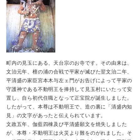
町内の見玉にある、天台宗のお寺です。その由来は、
文治元年、檀の浦の合戦で平家が滅びた翌文治二年、
平清盛の家臣宮本木与左ェ門がお告げによって平家の
守護神である不動明王を捧持して見玉村にいたって安
置し、自ら初代住職となって正宝院が誕生しました。
したがって、本尊は不動明王で、造の裏に「清盛内知
見」の文字があったと伝えられています。
文政五年、伽藍四棟及び平清盛願文を焼失しました
が、本尊・不動明王は火災より難をのがれました。そ