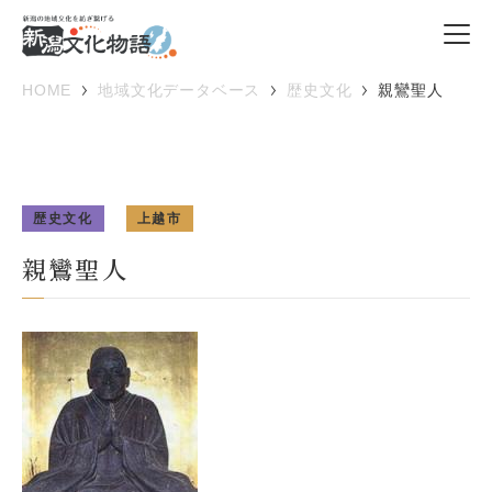
HOME
地域文化データベース
歴史文化
親鸞聖人
歴史文化
上越市
親鸞聖人