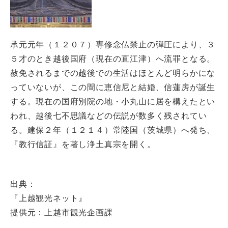
承元元年（１２０７）専修念仏禁止の弾圧により、３
５才のとき越後国府（現在の直江津）へ流罪となる。
赦免されるまでの越後での生活はほとんど明らかにな
っていないが、この間に恵信尼と結婚、信蓮房が誕生
する。現在の国府別院の地・小丸山に居を構えたとい
われ、越後七不思議などの伝説が数多く残されてい
る。建保２年（１２１４）常陸国（茨城県）へ発ち、
『教行信証』を著し浄土真宗を開く。
出典：
『上越観光ネット』
提供元：上越市観光企画課