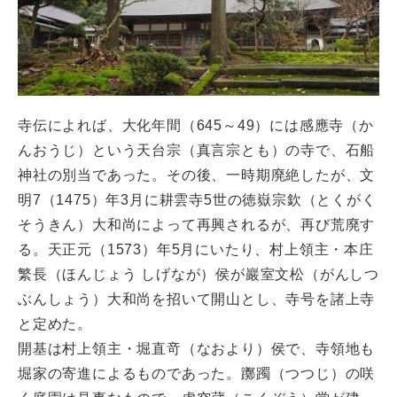
寺伝によれば、大化年間（645～49）には感應寺（か
んおうじ）という天台宗（真言宗とも）の寺で、石船
神社の別当であった。その後、一時期廃絶したが、文
明7（1475）年3月に耕雲寺5世の徳嶽宗欽（とくがく
そうきん）大和尚によって再興されるが、再び荒廃す
る。天正元（1573）年5月にいたり、村上領主・本庄
繁長（ほんじょう しげなが）侯が巖室文松（がんしつ
ぶんしょう）大和尚を招いて開山とし、寺号を諸上寺
と定めた。
開基は村上領主・堀直竒（なおより）侯で、寺領地も
堀家の寄進によるものであった。躑躅（つつじ）の咲