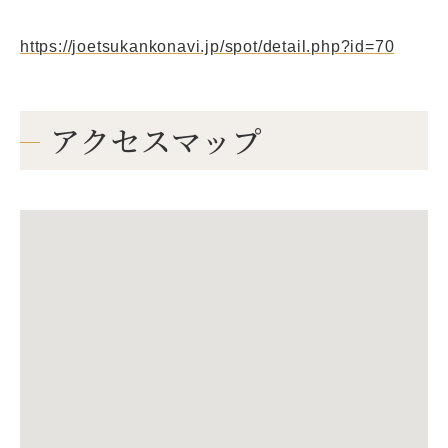
https://joetsukankonavi.jp/spot/detail.php?id=70
アクセスマップ