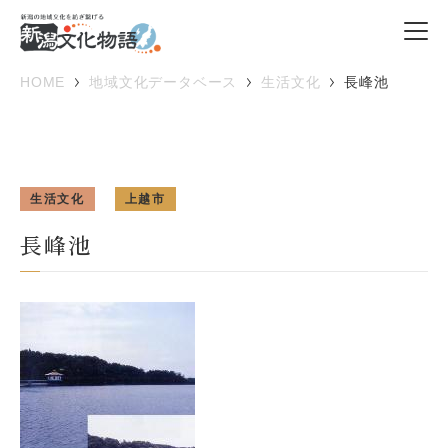
HOME
地域文化データベース
生活文化
長峰池
生活文化
上越市
長峰池