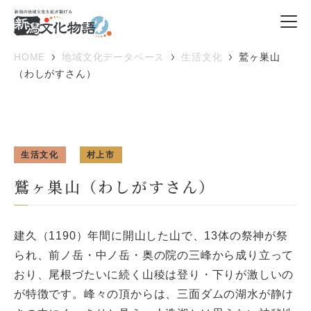
HOME
地域文化データベース
生活文化
鷲ヶ巣山
（わしがすさん）
生活文化
村上市
鷲ヶ巣山（わしがすさん）
建久（1190）年間に開山した山で、13体の祭神が祭
られ、前ノ岳・中ノ岳・奥の院の三峰から成り立って
おり、尾根づたいに続く山稜は登り・下りが激しいの
が特徴です。峰々の頂からは、三面ダムの湖水が静け