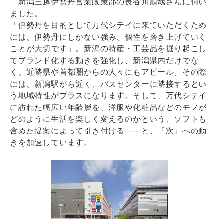
新潟三越伊勢丹営業政策部の長谷川順哉さんに伺い
ました。
「伊勢丹を目的として万代シテイに来ていただくため
には、伊勢丹にしかない強み、個性を磨き上げていく
ことが大切です」。新潟の特産・工芸品を掘り起こし
てブランド化する動きを強化し、新潟県内だけでな
く、近隣県や首都圏からの人々にもアピール。その際
には、新潟駅から近く、バスセンターに隣接するとい
う地域特性がプラスになります。そして、万代シテイ
に訪れた幅広い年齢層を、洋服や化粧品などのモノが
どのように生活を楽しく変えるのかという、ソフトも
含めた提案によって引き付ける――と、『次』への動
きを加速しています。