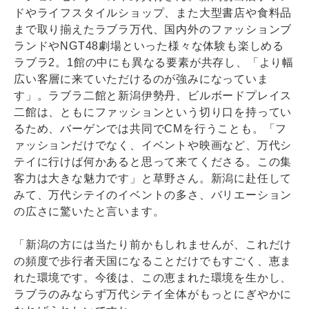
ドやライフスタイルショップ、また大型書店や食料品
まで取り揃えたラブラ万代、国内外のファッションブ
ランドやNGT48劇場といった様々な体験も楽しめる
ラブラ2。1館の中にも異なる要素が共存し、「より幅
広い客層に来ていただけるのが強みになっていま
す」。ラブラ二館と新潟伊勢丹、ビルボードプレイス
二館は、ともにファッションという切り口を持ってい
るため、バーゲンでは共同でCMを行うことも。「フ
ァッションだけでなく、イベントや映画など、万代シ
テイに行けば何かあると思って来てくださる。この集
客力は大きな魅力です」と草野さん。新潟に赴任して
みて、万代シテイのイベントの多さ、バリエーション
の広さに驚いたと言います。
「新潟の方には当たり前かもしれませんが、これだけ
の頻度で歩行者天国になることだけでもすごく、恵ま
れた環境です。今後は、この恵まれた環境を生かし、
ラブラのみならず万代シテイ全体がもっとにぎやかに