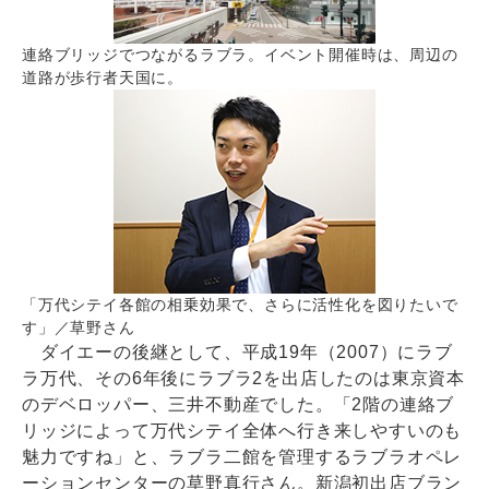
連絡ブリッジでつながるラブラ。イベント開催時は、周辺の
道路が歩行者天国に。
「万代シテイ各館の相乗効果で、さらに活性化を図りたいで
す」／草野さん
ダイエーの後継として、平成19年（2007）にラブ
ラ万代、その6年後にラブラ2を出店したのは東京資本
のデベロッパー、三井不動産でした。「2階の連絡ブ
リッジによって万代シテイ全体へ行き来しやすいのも
魅力ですね」と、ラブラ二館を管理するラブラオペレ
ーションセンターの草野真行さん。新潟初出店ブラン