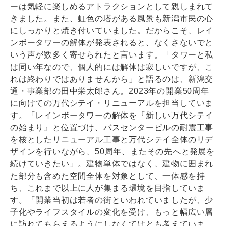
ーは気軽に楽しめるアトラクションとして親しまれて
きました。また、虹色の塔がある風景も新潟市民の心
にしっかりと焼き付いていました。だからこそ、レイ
ンボータワーの解体が発表されると、なくさないでと
いう声が数多く寄せられたと言います。「タワーと私
は同い年なので、個人的には解体は寂しいですが、こ
れは終わりではありませんから」と語るのは、新潟交
通・事業部の田中栄太郎さん。2023年の開業50周年
に向けての万代シテイ・リニューアルを担当していま
す。「レインボータワーの解体を『新しい万代シテイ
の始まり』と位置づけ、バスセンタービルの耐震工事
を核としたリニューアル工事と万代シテイ全体のリデ
ザインを行いながら、50周年、またその先へと発展を
続けていきたい」。建物単体ではなく、建物に囲まれ
た部分も含めた空間全体を対象として、一体感を持
ち、これまで以上に人が集まる環境を目指していま
す。「開業当初は若者の街といわれていましたが、少
子化やライフスタイルの変化を受け、もっと幅広い層
に訪れてもらえるようにしなくてはとも考えていま