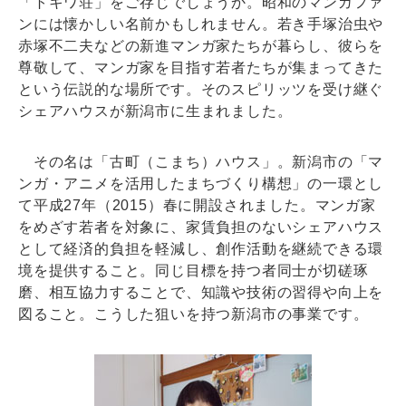
「トキワ荘」をご存じでしょうか。昭和のマンガファ
ンには懐かしい名前かもしれません。若き手塚治虫や
赤塚不二夫などの新進マンガ家たちが暮らし、彼らを
尊敬して、マンガ家を目指す若者たちが集まってきた
という伝説的な場所です。そのスピリッツを受け継ぐ
シェアハウスが新潟市に生まれました。
その名は「古町（こまち）ハウス」。新潟市の「マ
ンガ・アニメを活用したまちづくり構想」の一環とし
て平成27年（2015）春に開設されました。マンガ家
をめざす若者を対象に、家賃負担のないシェアハウス
として経済的負担を軽減し、創作活動を継続できる環
境を提供すること。同じ目標を持つ者同士が切磋琢
磨、相互協力することで、知識や技術の習得や向上を
図ること。こうした狙いを持つ新潟市の事業です。