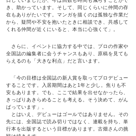
日していましたが、今は回数も時間も減らすことがで
き、助かっています。そして、同じくらいに仲間の存
在もありがたいです。マンガを描くのは孤独な作業だ
から、疑問や不安を抱いたときに相談でき、共感して
くれる仲間が近くにいると、本当に心強くて」。
さらに、イベントに協力する中では、プロの作家や
全国誌の編集者に会うチャンスもあり、原稿を見ても
らえるのも「大きな利点」だと言います。
「今の目標は全国誌の新人賞を取ってプロデビュー
することです。入居期間はあと1年と少し。焦りも不
安もあります。でも、ここで結果を出せなかったら、
きっぱりあきらめることも考える。そう決めて、がん
ばっています」。
とはいえ、デビューはゴールではありません。その
先には、全国誌で読み切りではなく、連載を持ち、単
行本を出版するという目標があります。古畑さんの挑