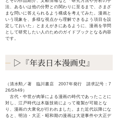
とその作品紹介、文献情報など「研究方法や分析の手
法、あるいは他の分野との関わりに至るまで、さまざ
まな問いに答えられるよう構成を考えてみた。漫画と
いう現象を、多様な視点から理解できるよう項目を設
定しておいた」とまえがきにあるように、漫画を学問
として研究したい人のためのガイドブックとなる内容
です。
▷『年表日本漫画史』
（清水勲／著 臨川書店 2007年発行 請求記号：7
26/Sh49）
古代・中世が肉筆による漫画の時代であったことに
対し、江戸時代は木版技術によって複製が可能とな
り、漫画の大衆化が行われました。また近代以降にな
ると、明治・大正・昭和期の漫画は大逆事件や大正デ