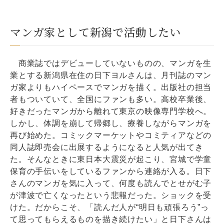
マンガ家として新潟で活動したい
商業誌ではデビューしていないものの、マンガを生
業とする新潟県在住の日下ヨルさんは、月刊誌のマン
ガ家よりもハイペースでマンガを描く。出版社の担当
者もついていて、全国にファンも多い。高校卒業後、
好きだったマンガから離れて東京の映像専門学校へ。
しかし、体調を崩して帰郷し、療養しながらマンガを
再び始めた。コミックマーケットやコミティアなどの
同人誌即売会に出展するようになると人気が出てき
た。そんなときに東日本大震災が起こり、宮城で学童
保育の手伝いをしているファンから連絡が入る。日下
さんのマンガを気に入って、何度も読んでとせがむ子
が津波で亡くなったという悲報だった。ショックを受
けた。だからこそ、「読んだ人が“明日も頑張ろう”っ
て思ってもらえるものを描き続けたい」と日下さんは