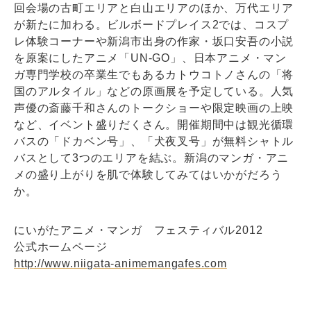
回会場の古町エリアと白山エリアのほか、万代エリア
が新たに加わる。ビルボードプレイス2では、コスプ
レ体験コーナーや新潟市出身の作家・坂口安吾の小説
を原案にしたアニメ「UN-GO」、日本アニメ・マン
ガ専門学校の卒業生でもあるカトウコトノさんの「将
国のアルタイル」などの原画展を予定している。人気
声優の斎藤千和さんのトークショーや限定映画の上映
など、イベント盛りだくさん。開催期間中は観光循環
バスの「ドカベン号」、「犬夜叉号」が無料シャトル
バスとして3つのエリアを結ぶ。新潟のマンガ・アニ
メの盛り上がりを肌で体験してみてはいかがだろう
か。
にいがたアニメ・マンガ フェスティバル2012
公式ホームページ
http://www.niigata-animemangafes.com