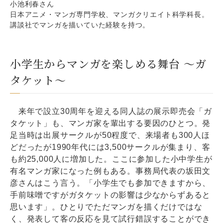
小池利春さん
日本アニメ・マンガ専門学校、マンガクリエイト科学科長。
講談社でマンガを描いていた経験を持つ。
小学生からマンガを楽しめる舞台 ～ガ
タケット～
来年で設立30周年を迎える同人誌の展示即売会「ガ
タケット」も、マンガ家を輩出する要因のひとつ。発
足当時は出展サークルが50程度で、来場者も300人ほ
どだったが1990年代には3,500サークルが集まり、客
も約25,000人に増加した。ここに参加した小中学生が
有名マンガ家になった例もある。事務局代表の坂田文
彦さんはこう言う。「小学生でも参加できますから、
手前味噌ですがガタケットの影響は少なからずあると
思います」。ひとりでただマンガを描くだけではな
く、発表して客の反応を見て試行錯誤することができ