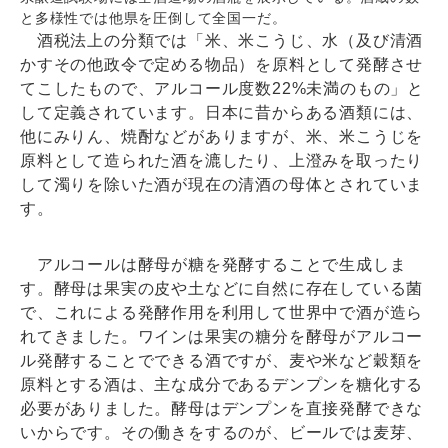
と多様性では他県を圧倒して全国一だ。
酒税法上の分類では「米、米こうじ、水（及び清酒
かすその他政令で定める物品）を原料として発酵させ
てこしたもので、アルコール度数22%未満のもの」と
して定義されています。日本に昔からある酒類には、
他にみりん、焼酎などがありますが、米、米こうじを
原料として造られた酒を漉したり、上澄みを取ったり
して濁りを除いた酒が現在の清酒の母体とされていま
す。
アルコールは酵母が糖を発酵することで生成しま
す。酵母は果実の皮や土などに自然に存在している菌
で、これによる発酵作用を利用して世界中で酒が造ら
れてきました。ワインは果実の糖分を酵母がアルコー
ル発酵することでできる酒ですが、麦や米など穀類を
原料とする酒は、主な成分であるデンプンを糖化する
必要がありました。酵母はデンプンを直接発酵できな
いからです。その働きをするのが、ビールでは麦芽、