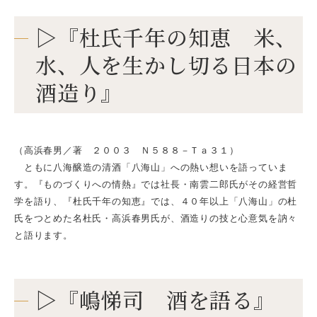
▷『杜氏千年の知恵 米、
水、人を生かし切る日本の
酒造り』
（高浜春男／著 ２００３ Ｎ５８８－Ｔａ３１）
ともに八海醸造の清酒「八海山」への熱い想いを語っていま
す。『ものづくりへの情熱』では社長・南雲二郎氏がその経営哲
学を語り、『杜氏千年の知恵』では、４０年以上「八海山」の杜
氏をつとめた名杜氏・高浜春男氏が、酒造りの技と心意気を訥々
と語ります。
▷『嶋悌司 酒を語る』