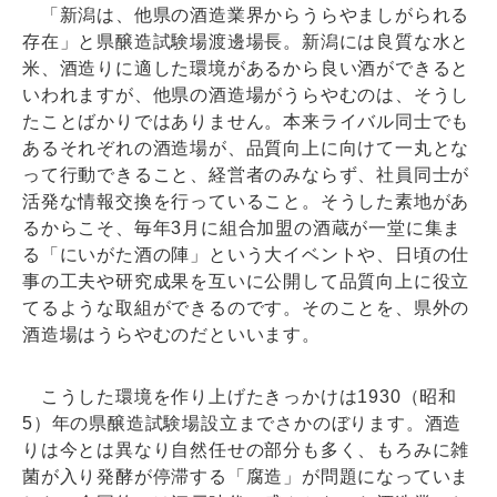
「新潟は、他県の酒造業界からうらやましがられる
存在」と県醸造試験場渡邊場長。新潟には良質な水と
米、酒造りに適した環境があるから良い酒ができると
いわれますが、他県の酒造場がうらやむのは、そうし
たことばかりではありません。本来ライバル同士でも
あるそれぞれの酒造場が、品質向上に向けて一丸とな
って行動できること、経営者のみならず、社員同士が
活発な情報交換を行っていること。そうした素地があ
るからこそ、毎年3月に組合加盟の酒蔵が一堂に集ま
る「にいがた酒の陣」という大イベントや、日頃の仕
事の工夫や研究成果を互いに公開して品質向上に役立
てるような取組ができるのです。そのことを、県外の
酒造場はうらやむのだといいます。
こうした環境を作り上げたきっかけは1930（昭和
5）年の県醸造試験場設立までさかのぼります。酒造
りは今とは異なり自然任せの部分も多く、もろみに雑
菌が入り発酵が停滞する「腐造」が問題になっていま