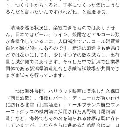
す。つくり手からすると、丁寧につくった酒はこうな
るんだと言いたいんですけれどね」と渡邊場長。
清酒を巡る状況は、楽観できるものではありませ
ん。日本ではビール、ワイン、焼酎などアルコール類
が多様化している上に、人口減少でアルコール消費量
自体が減少傾向にあるのです。新潟の酒造場も他県ほ
どではないにしても、少しずつその数を減らし、出荷
量も減少傾向にあります。そうした中で新潟では業界
団体である新潟県酒造組合と県醸造試験場が共同でさ
まざま試みを行っています。
一つは海外展開。ハリウッド映画に登場した久保田
（朝日酒造）、俳優ロバート・デ・ニーロが買い付け
に訪れる北雪（北雪酒造）、エールフランス航空ファ
ーストクラスの機内酒に採用された真野鶴（尾畑酒
造）など、海外でもその名を知られる銘柄は既に存在
していますが、これをさらに進めるため組合はヨーロ