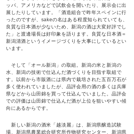
ッパ、アメリカなどで試飲会を開いたり、展示会に出
展したりしています。「酒造組合で昨年スペインに行
ったのですが、sakeの名はある程度知られていても、
良質な日本酒が少ないため、新潟の酒は大変好評でし
た」と渡邊場長は好印象を語ります。良質な日本酒＝
新潟清酒というイメージづくりを大事にしているとい
います。
そして「オール新潟」の取組。新潟の米と新潟の
水、新潟の技術で仕込んだ酒づくりを目指す取組で
す。以前から市販酒には県内で栽培された五百万石が
多く使われていましたが、品評会用の酒の多くは兵庫
県などから山田錦を買って仕込んでいました。品評会
での評価は山田錦で仕込んだ酒が上位を狙いやすい傾
向にあるからです。
新しい新潟の酒米「越淡麗」は、新潟県醸造試験
場、新潟県農業総合研究所作物研究センター、新潟県