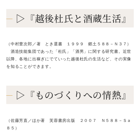
▷『越後杜氏と酒蔵生活』
（中村豊次郎／著 とき選書 １９９９ 郷土５８８－Ｎ３７）
酒造技能集団であった「杜氏」「酒男」に関する研究書。近世
以降、各地に出稼ぎにでていった越後杜氏の生活など、その実像
を知ることができます。
▷『ものづくりへの情熱』
（佐藤芳直／ほか著 芙蓉書房出版 ２００７ Ｎ５８８－Ｓａ
８５）