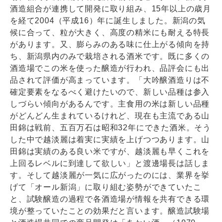
酒造組合が連携して開発に取り組み、15年以上の歳月
を経て2004（平成16）年に誕生しました。新潟の気
候に合って、粒が大きく、高度の精米にも耐える特長
があります。又、膨らみのある味に仕上がる傾向を持
ち、新潟県内のみで栽培される酒米です。既に多くの
酒造場でこの米を使った醸造が行われ、品評会にも出
品されて評価が高まっています。「大吟醸酒造りは不
確定要素をなるべく避けたいので、新しい品種は参入
しづらい傾向があるんです。主食用の米は新しい品種
がどんどん生まれているけれど、現在も主流である山
田錦は戦前、五百万石は昭和32年にできた酒米。そう
した中で越淡麗は着実に実績を上げつつあります。山
田錦は実績のある良い米ですが、越淡麗も早くこれを
上回るレベルに到達して欲しい」と渡邊場長は話しま
す。そして越淡麗が一気に広がったのには、業界を挙
げて「オール新潟」に取り組む姿勢ができていたこ
と、試験醸造の過程で各酒造場が情報を共有できる環
境が整っていたことの効果だと言います。醸造試験場