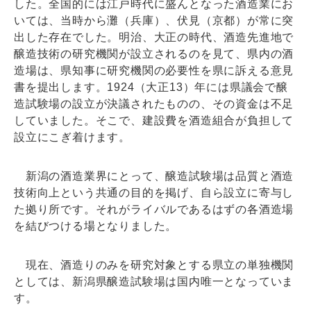
した。全国的には江戸時代に盛んとなった酒造業にお
いては、当時から灘（兵庫）、伏見（京都）が常に突
出した存在でした。明治、大正の時代、酒造先進地で
醸造技術の研究機関が設立されるのを見て、県内の酒
造場は、県知事に研究機関の必要性を県に訴える意見
書を提出します。1924（大正13）年には県議会で醸
造試験場の設立が決議されたものの、その資金は不足
していました。そこで、建設費を酒造組合が負担して
設立にこぎ着けます。
新潟の酒造業界にとって、醸造試験場は品質と酒造
技術向上という共通の目的を掲げ、自ら設立に寄与し
た拠り所です。それがライバルであるはずの各酒造場
を結びつける場となりました。
現在、酒造りのみを研究対象とする県立の単独機関
としては、新潟県醸造試験場は国内唯一となっていま
す。