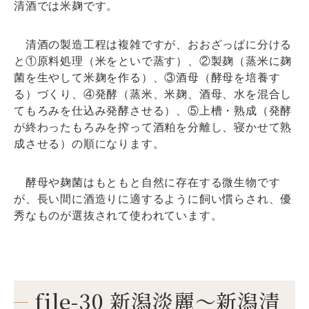
清酒では米麹です。
清酒の製造工程は複雑ですが、おおざっぱに分ける
と①原料処理（米をといで蒸す）、②製麹（蒸米に麹
菌を生やして米麹を作る）、③酒母（酵母を培養す
る）づくり、④発酵（蒸米、米麹、酒母、水を混合し
てもろみを仕込み発酵させる）、⑤上槽・熟成（発酵
が終わったもろみを搾って酒粕を分離し、寝かせて熟
成させる）の順になります。
酵母や麹菌はもともと自然に存在する微生物です
が、長い間に酒造りに適するように飼い慣らされ、優
秀なものが選抜されて使われています。
file-30 新潟淡麗～新潟清