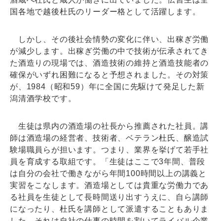
国各地で越後杜氏のリーダー格として活躍します。
しかし、その後社会情勢の変化に伴い、出稼ぎ労働
が減少します。出稼ぎ労働の中で技術が伝承されてき
た酒造りの現場では、酒造技術の維持と酒造技能者の
確保がいずれ困難になると予想されました。その対策
が、1984（昭和59）年に全国に先駆けて発足した新
潟清酒学校です。
生徒は県内の酒造場の社長から推薦された社員。講
師は酒造場の経営者、技術者、ベテラン杜氏、醸造試
験場職員らが担います。つまり、業界を挙げて若手社
員を育成する取組です。「生徒はここで3年間、普段
は自分の会社で働きながら年間100時間以上の講義と
実習をこなします。酒造場としては貴重な労働力であ
る社員を生徒として長時間送り出すうえに、自ら講師
になったり、杜氏を講師として派遣することもありま
した。それは自社の仕事の時間を割いてライバル企業