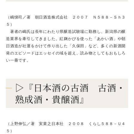
（嶋悌司／著 朝日酒造株式会社 ２００７ Ｎ５８８－Ｓｈ３
５）
著者の嶋氏は長年にわたり県醸造試験場に勤務し、新潟県の醸
造業界を牽引してきました。紅麹かびを使った「あかい酒」や朝
日酒造が社運をかけて作り出した「久保田」など、多くの新酒開
発のエピソードはエッセイの域を超え、読み物としてもおもしろ
い一冊です。
▷『日本酒の古酒 古酒・
熟成酒・貴醸酒』
（上野伸弘／著 実業之日本社 ２００８ くらし５８８－Ｕ４
５）