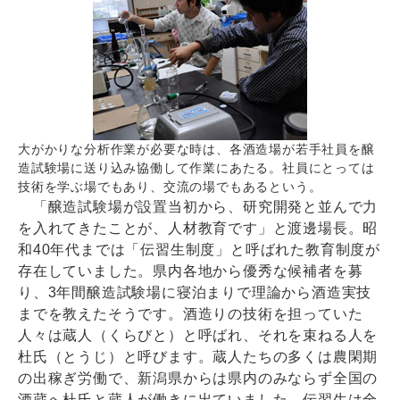
大がかりな分析作業が必要な時は、各酒造場が若手社員を醸
造試験場に送り込み協働して作業にあたる。社員にとっては
技術を学ぶ場でもあり、交流の場でもあるという。
「醸造試験場が設置当初から、研究開発と並んで力
を入れてきたことが、人材教育です」と渡邊場長。昭
和40年代までは「伝習生制度」と呼ばれた教育制度が
存在していました。県内各地から優秀な候補者を募
り、3年間醸造試験場に寝泊まりで理論から酒造実技
までを教えたそうです。酒造りの技術を担っていた
人々は蔵人（くらびと）と呼ばれ、それを束ねる人を
杜氏（とうじ）と呼びます。蔵人たちの多くは農閑期
の出稼ぎ労働で、新潟県からは県内のみならず全国の
酒蔵へ杜氏と蔵人が働きに出ていました。伝習生は全