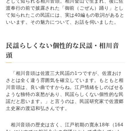
として知られる相川音頭。相川金山で生まれ、後に佐
渡奉行の前で披露された「御前（ごぜん）踊り」とし
て知られたこの民謡には、実は40編もの歌詞があると
いいます。その魅力について、お話を伺いました。
民謡らしくない個性的な民謡・相川音
頭
「相川音頭は佐渡三大民謡の1つですが、佐渡おけ
さとは全く違う雰囲気を確立しています。もともと相
川音頭は、良い曲ですからね。江戸情緒をしのばせる
ような独特の哀愁があり、民謡らしくない個性的な民
謡だと思います。」と言うのは、民謡研究家で佐渡郷
土史家の渡辺和弘さんです。
相川音頭の歴史は古く、江戸初期の寛永18年（164