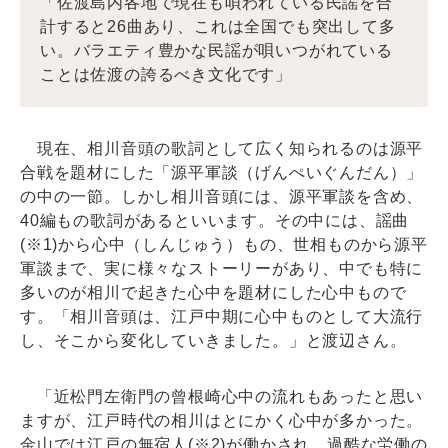
「佐渡島内各地で現在も唄われている民謡を合
計すると26曲あり、これは全国でも突出して多
い。バラエティ豊かな民謡が唄いつがれている
ことは佐渡の誇るべき文化です」
現在、相川音頭の歌詞として広く知られるのは源平
合戦を題材にした「源平軍談（げんぺいぐんだん）」
の中の一節。しかし相川音頭には、源平軍談を含め、
40編もの歌詞があるといいます。その中には、謡曲
(※1)から心中（しんじゅう）もの、世相ものから源平
軍談まで、実に様々なストーリーがあり、中でも特に
多いのが相川で起きた心中を題材にした心中もので
す。「相川音頭は、江戸中期に心中ものとして大流行
し、そこから変化していきました。」と渡辺さん。
「近松門左衛門の曾根崎心中の流れもあったと思い
ますが、江戸時代の相川はとにかく心中が多かった。
金山では江戸の無宿人(※2)が働かされ、過酷な労働の