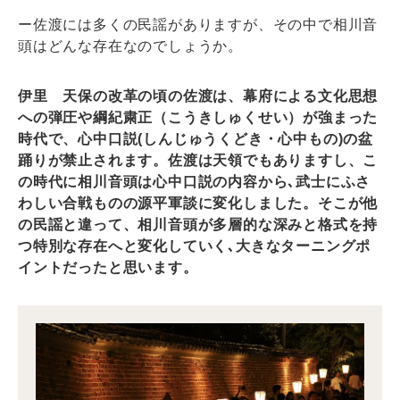
ー佐渡には多くの民謡がありますが、その中で相川音
頭はどんな存在なのでしょうか。
伊里 天保の改革の頃の佐渡は、幕府による文化思想
への弾圧や綱紀粛正（こうきしゅくせい）が強まった
時代で、心中口説(しんじゅうくどき・心中もの)の盆
踊りが禁止されます。佐渡は天領でもありますし、こ
の時代に相川音頭は心中口説の内容から､武士にふさ
わしい合戦ものの源平軍談に変化しました。そこが他
の民謡と違って、相川音頭が多層的な深みと格式を持
つ特別な存在へと変化していく､大きなターニングポ
イントだったと思います。