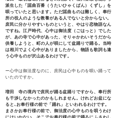
派生した「謡曲百番（うたいひゃくばん）くずし」を
唄っていたと思います。ただ謡曲ものは難しく、奉行
所の役人のような教養がある人でないと分からない。
庶民に分かりやすいものというと、やはり恋物語なん
ですね。江戸時代、心中は御法度（ごはっと）でした
が、あの寺で心中があった、そりゃかわいそうだから
供養しようと、町の人が唄にして盆踊りで踊る。当時
は相川でよく心中がありましたから、物語も歌詞も違
う心中ものが沢山あるわけです。
ー心中は御法度なのに、庶民は心中ものを唄い踊って
いたのですか。
増田 寺の境内で庶民が踊る盆踊りですから、奉行所
も干渉しなかったのかもしれません。けれどお盆にな
ると､お奉行様の前で「踊れ」といわれるわけです。
まさかお奉行様の前で、御法度の心中ものを唄うわけ
にはいかない。そこでお奉行様の前で踊るにふさわし