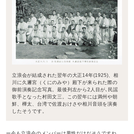
立浪会が結成された翌年の大正14年(1925)、相
川に久邇宮（くにのみや）殿下が来られた際の
御前演奏記念写真。最後列左から2人目が､民謡
歌手となった村田文三。この翌年には満州や朝
鮮、樺太、台湾で佐渡おけさや相川音頭を演奏
したそうです。
ー今も立浪会のメンバーは男性だけだそうですね。