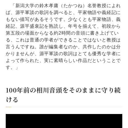
「新潟大学の鈴木孝庸（たかつね）名誉教授によれ
ば、源平軍談の歌詞を調べると、平家物語や義経記に
もない描写があるそうです。少なくとも平家物語、義
経記、源平盛衰記を熟読し、年号を揃えて、初段から
第五段の場面からなる約2時間の音頭に書き上げてい
る、これは普通の学者ができることではないと教授は
言うんですね。誰が編集者なのか、共作したのかは分
かりませんが、源平軍談の歌詞はとても優秀な学者に
よって作られた、実に素晴らしい作品だということで
す。」
100年前の相川音頭をそのままに守り続
ける