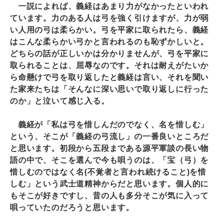
一説によれば、義経はあまり力がなかったといわれ
ています。力のある人は弓を強く引けますが、力が弱
い人用の弓は柔らかい。弓を平家に取られたら、義経
はこんな柔らかい弓かと言われるのも恥ずかしいと。
どちらの話が正しいかは分かりませんが、弓を平家に
取られることは、屈辱なのです。それは耐えがたいか
ら命懸けで弓を取り返したと義経は言い、それを聞い
た家来たちは「そんなに深い思いで取り返しに行った
のか」と泣いて感じ入る。
義経が「私は弓を惜しんだのでなく、名を惜しむ」
という、そこが「義経の弓流し」の一番良いところだ
と思います。初段から五段まである源平軍談の長い物
語の中で、そこを選んで今も唄うのは、「宝（弓）を
惜しむのではなく名(不覚者と言われ続けること)を惜
しむ」という武士道精神からだと思います。個人的に
もそこが好きですし、昔の人も多分そこが気に入って
唄っていたのだろうと思います。