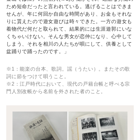
ため短命だったと言われている。逃げることはできま
せんが、年に何回か自由な時間があり、お金もそれな
りに貰えたので遊女遊びは時々できた。一方の遊女も
着物代だ何だと取られて、結果的には生涯遊郭にいな
くちゃいけない。そんな男女が恋仲になり、心中して
しまう、それを相川の人たちが唄にして、供養として
盆踊りで踊ったのです。」
※1：能楽の台本、歌詞。謡（うたい）。またその歌
詞に節をつけて唄うこと。
※2：江戸時代において、現代の戸籍台帳と呼べる宗
門人別改帳から名前を外された者のこと。