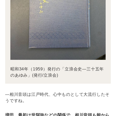
昭和34年（1959）発行の「立浪会史―三十五年
のあゆみ」(発行/立浪会)
―相川音頭は江戸時代、心中ものとして大流行したそ
うですね。
増田 最初は世阿弥などの関係で、相川音頭も能から