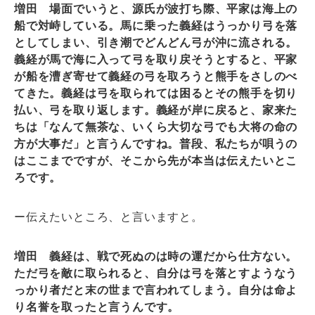
増田 場面でいうと、源氏が波打ち際、平家は海上の
船で対峙している。馬に乗った義経はうっかり弓を落
としてしまい、引き潮でどんどん弓が沖に流される。
義経が馬で海に入って弓を取り戻そうとすると、平家
が船を漕ぎ寄せて義経の弓を取ろうと熊手をさしのべ
てきた。義経は弓を取られては困るとその熊手を切り
払い、弓を取り返します。義経が岸に戻ると、家来た
ちは「なんて無茶な、いくら大切な弓でも大将の命の
方が大事だ」と言うんですね。普段、私たちが唄うの
はここまでですが、そこから先が本当は伝えたいとこ
ろです。
ー伝えたいところ、と言いますと。
増田 義経は、戦で死ぬのは時の運だから仕方ない。
ただ弓を敵に取られると、自分は弓を落とすようなう
っかり者だと末の世まで言われてしまう。自分は命よ
り名誉を取ったと言うんです。